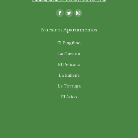
Encuéntranos en:
Facebook
Twitter
Instagram
page
page
page
Nuestros Apartamentos
opens
opens
opens
in
in
in
El Pingüino
new
new
new
La Gaviota
window
window
window
El Pelícano
La Ballena
La Tortuga
El Ático